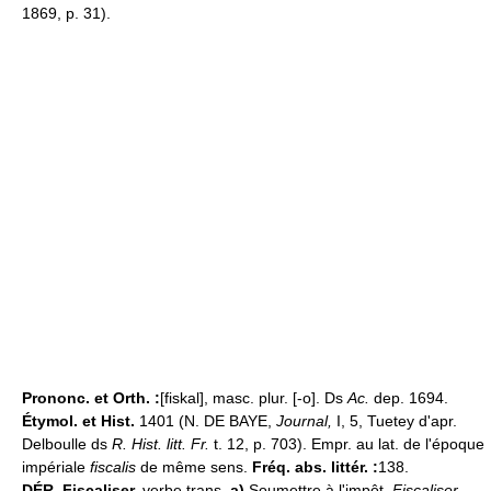
1869, p. 31).
Prononc. et Orth. :
[fiskal], masc. plur. [-o]. Ds
Ac.
dep. 1694.
Étymol. et Hist.
1401 (N. DE BAYE,
Journal,
I, 5, Tuetey d'apr.
Delboulle ds
R. Hist. litt. Fr.
t. 12, p. 703). Empr. au lat. de l'époque
impériale
fiscalis
de même sens.
Fréq. abs. littér. :
138.
DÉR.
Fiscaliser,
verbe trans.
a)
Soumettre à l'impôt.
Fiscaliser