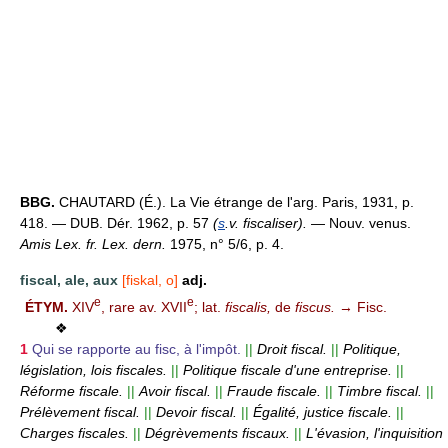
BBG.
CHAUTARD (É.). La Vie étrange de l'arg. Paris, 1931, p.
418. — DUB. Dér. 1962, p. 57
(
s
.v. fiscaliser).
— Nouv. venus.
Amis Lex. fr. Lex. dern.
1975, n° 5/6, p. 4.
fiscal, ale, aux
[fiskal, o]
adj.
e
e
ÉTYM.
XIV
, rare av. XVII
; lat.
fiscalis,
de
fiscus.
→ Fisc.
❖
1
Qui se rapporte au fisc, à l'impôt.
||
Droit fiscal.
||
Politique,
législation, lois fiscales.
||
Politique fiscale d'une entreprise.
||
Réforme fiscale.
||
Avoir fiscal.
||
Fraude fiscale.
||
Timbre fiscal.
||
Prélèvement fiscal.
||
Devoir fiscal.
||
Égalité, justice fiscale.
||
Charges fiscales.
||
Dégrèvements fiscaux.
||
L'évasion, l'inquisition