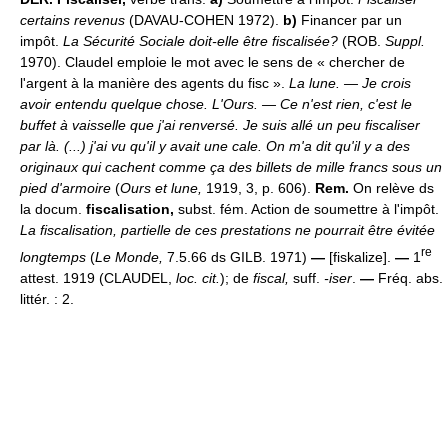
certains revenus
(DAVAU-COHEN 1972).
b)
Financer par un
impôt.
La Sécurité Sociale doit-elle être fiscalisée?
(ROB.
Suppl.
1970). Claudel emploie le mot avec le sens de « chercher de
l'argent à la manière des agents du fisc ».
La lune. — Je crois
avoir entendu quelque chose. L'Ours. — Ce n'est rien, c'est le
buffet à vaisselle que j'ai renversé. Je suis allé un peu fiscaliser
par là. (...) j'ai vu qu'il y avait une cale. On m'a dit qu'il y a des
originaux qui cachent comme ça des billets de mille francs sous un
pied d'armoire
(
Ours et lune,
1919, 3, p. 606).
Rem.
On relève ds
la docum.
fiscalisation,
subst. fém. Action de soumettre à l'impôt.
La fiscalisation, partielle de ces prestations ne pourrait être évitée
re
longtemps
(
Le Monde,
7.5.66 ds GILB. 1971)
—
[fiskalize].
—
1
attest. 1919 (CLAUDEL,
loc. cit.
); de
fiscal,
suff.
-iser
.
—
Fréq. abs.
littér. : 2.