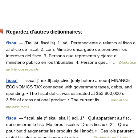
Regardez d'autres dictionnaires:
fiscal
— (Del lat. fiscālis). 1. adj. Perteneciente o relativo al fisco o
al oficio de fiscal. 2. com. Ministro encargado de promover los
intereses del fisco. 3. Persona que representa y ejerce el
ministerio público en los tribunales. 4. Persona que… …
Diccionario
de la lengua española
fiscal
— fis‧cal [ˈfɪskl] adjective [only before a noun] FINANCE
ECONOMICS TAX connected with government taxes, debts, and
spending: • The fiscal deficit was estimated at $53,800,000 or
3.5% of gross national product. • The current fis …
Financial and
business terms
fiscal
— fiscal, ale (fi skal, ska l ) adj. 1° Qui appartient au fisc,
qui concerne le fisc. Matières fiscales. Droits fiscaux. 2° Qui a
pour but d augmenter les produits de l impôt. • Ces lois parurent
plutôt fiscales que politiques et civiles,… …
Dictionnaire de la Langue