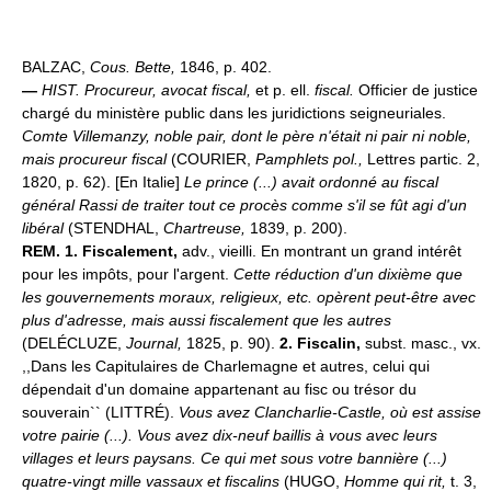
BALZAC,
Cous. Bette,
1846, p. 402.
—
HIST.
Procureur, avocat fiscal,
et p. ell.
fiscal.
Officier de justice
chargé du ministère public dans les juridictions seigneuriales.
Comte Villemanzy, noble pair, dont le père n'était ni pair ni noble,
mais procureur fiscal
(COURIER,
Pamphlets pol.,
Lettres partic. 2,
1820, p. 62). [En Italie]
Le prince (...) avait ordonné au fiscal
général Rassi de traiter tout ce procès comme s'il se fût agi d'un
libéral
(STENDHAL,
Chartreuse,
1839, p. 200).
REM.
1.
Fiscalement,
adv., vieilli. En montrant un grand intérêt
pour les impôts, pour l'argent.
Cette réduction d'un dixième que
les gouvernements moraux, religieux, etc. opèrent peut-être avec
plus d'adresse, mais aussi fiscalement que les autres
(DELÉCLUZE,
Journal,
1825, p. 90).
2.
Fiscalin,
subst. masc., vx.
,,Dans les Capitulaires de Charlemagne et autres, celui qui
dépendait d'un domaine appartenant au fisc ou trésor du
souverain`` (LITTRÉ).
Vous avez Clancharlie-Castle, où est assise
votre pairie (...). Vous avez dix-neuf baillis à vous avec leurs
villages et leurs paysans. Ce qui met sous votre bannière (...)
quatre-vingt mille vassaux et fiscalins
(HUGO,
Homme qui rit,
t. 3,