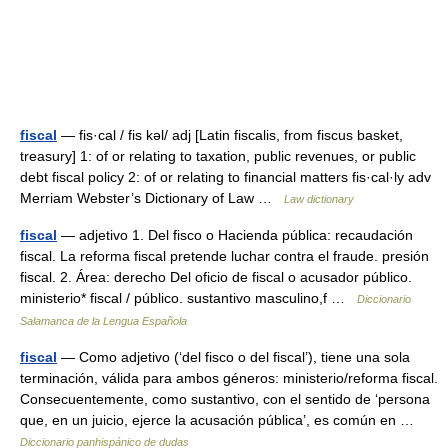
fiscal
— fis·cal / fis kəl/ adj [Latin fiscalis, from fiscus basket,
treasury] 1: of or relating to taxation, public revenues, or public
debt fiscal policy 2: of or relating to financial matters fis·cal·ly adv
Merriam Webster’s Dictionary of Law …
Law dictionary
fiscal
— adjetivo 1. Del fisco o Hacienda pública: recaudación
fiscal. La reforma fiscal pretende luchar contra el fraude. presión
fiscal. 2. Área: derecho Del oficio de fiscal o acusador público.
ministerio* fiscal / público. sustantivo masculino,f …
Diccionario
Salamanca de la Lengua Española
fiscal
— Como adjetivo (‘del fisco o del fiscal’), tiene una sola
terminación, válida para ambos géneros: ministerio/reforma fiscal.
Consecuentemente, como sustantivo, con el sentido de ‘persona
que, en un juicio, ejerce la acusación pública’, es común en …
Diccionario panhispánico de dudas