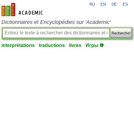
RU
EN
DE
ES
fr-academic.com
Dictionnaires et Encyclopédies sur 'Academic'
Recherche!
interprétations
traductions
livres
Игры ⚽