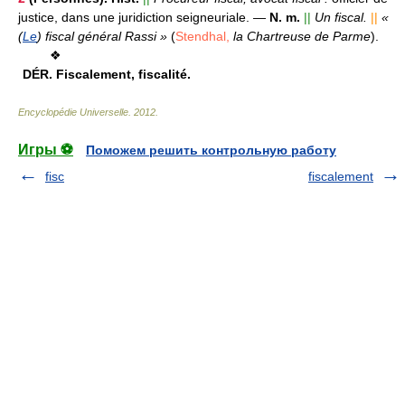
justice, dans une juridiction seigneuriale.
—
N. m.
||
Un fiscal.
||
«
(
Le
) fiscal général Rassi »
(
Stendhal,
la Chartreuse de Parme
).
❖
DÉR.
Fiscalement, fiscalité.
Encyclopédie Universelle
.
2012
.
Игры ⚽
Поможем решить контрольную работу
fisc
fiscalement