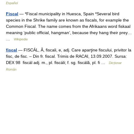
Español
Fiscal
— *Fiscal municipality in Huesca, Spain *Several bird
species in the Shrike family are known as fiscals, for example the
Common Fiscal. The name comes from the Afrikaans word fiskaal
meaning ‘public official, hangman’, because they hang their prey…
…
Wikipedia
fiscal
— FISCÁL, Ă, fiscali, e, adj. Care aparţine fiscului, privitor la
fisc, de fisc. – Din fr. fiscal. Trimis de RACAI, 13.09.2007. Sursa:
DEX 98 fiscál adj. m., pl. fiscáli; f. sg. fiscálă, pl. fi …
Dicționar
Român